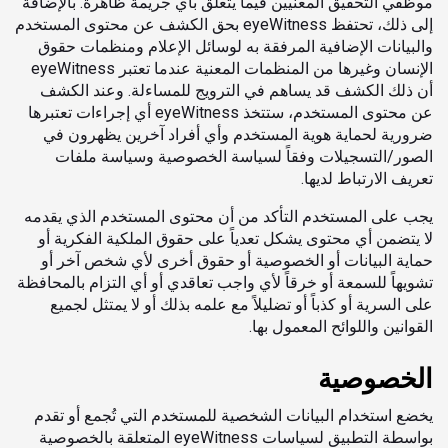
موظفي التحقيق المعنيين فيما يتعلق بأي جريمة ظاهرة. بالإضافة
إلى ذلك، تحتفظ eyeWitness بحق الكشف عن محتوى المستخدم
والبيانات الإضافية المرفقة به لوسائل الإعلام ومنظمات حقوق
الإنسان وغيرها من المنظمات المعنية عندما تعتبر eyeWitness
أن ذلك الكشف قد يساهم في الترويج للمساءلة. وعند الكشف
عن محتوى المستخدم، ستتخذ eyeWitness أي إجراءات تعتبرها
ضرورية لحماية هوية المستخدم وأي أفراد آخرين يظهرون في
الصور/التسجيلات وفقاً لسياسة الخصوصية وسياسة ملفات
تعريف الارتباط لديها.
يجب على المستخدم التأكد من أن محتوى المستخدم الذي يقدمه
لا يتضمن أي محتوى يشكل تعدياً على حقوق الملكية الفكرية أو
حماية البيانات أو الخصوصية أو حقوق أخرى لأي شخص آخر أو
تشويهاً للسمعة أو خرقاً لأي واجب تعاقدي أو أي التزام بالمحافظة
على السرية أو كذباً أو تضليلاً مع علمه بذلك أو لا يمتثل لجميع
القوانين واللوائح المعمول بها.
الخصوصية
يخضع استخدام البيانات الشخصية للمستخدم التي تُجمع أو تقدم
بواسطة التطبيق لسياسات eyeWitness المتعلقة بالخصوصية