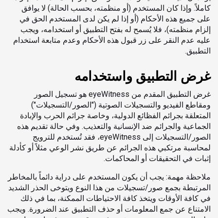
كاملاً. وإذا كان المستخدم (أو منظمته، بحسب الحالة) لا يوافق
على جميع هذه الأحكام (أو إذا لم يكن لدى المستخدم الحق في
إلزام منظمته)، فلا يُسمح له بفتح التطبيق أو استخدامه، ويجب
عليه عدم النقر على زر قبول هذه الأحكام وعدم متابعة استخدام
التطبيق.
غرض التطبيق واستخدامه
غرض التطبيق المقدم من eyeWitness هو تسجيل الصور
ومقاطع الفيديو والتسجيلات الصوتية ("الصور/التسجيلات")
المتعلقة بجرائم الفظائع الدولية، وخاصة جرائم الحرب والإبادة
الجماعية والجرائم ضد الإنسانية والتعذيب. وفي حالة تقديم هذه
الصور/التسجيلات إلى eyeWitness، فقد تُستخدم للترويج
لمحاسبة مرتكبي هذه الجرائم عن طريق نشر الوعي مثلاً أو كأدلة
إثبات في التحقيقات أو المحاكمات.
ملاحظة مهمة: يجب أن يكون المستخدم على دراية دائماً بالمخاطر
المرتبطة بجمع صور/تسجيلات من هذا النوع ويتوخى الحذر الشديد
في كافة الأوقات ويتخذ كافة الاحتياطات الممكنة، بما في ذلك
الامتناع عن جمع المعلومات أو حذف التطبيق عند الضرورة. ويجب