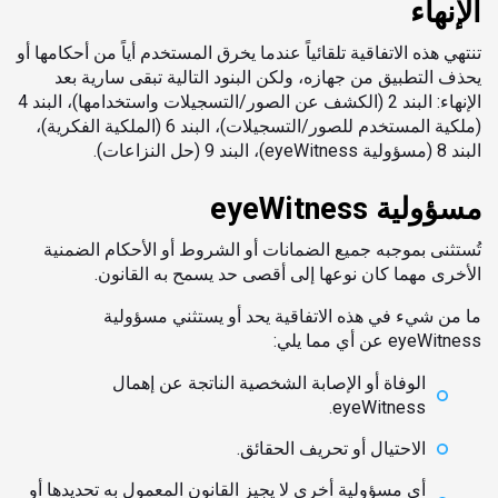
الإنهاء
تنتهي هذه الاتفاقية تلقائياً عندما يخرق المستخدم أياً من أحكامها أو
يحذف التطبيق من جهازه، ولكن البنود التالية تبقى سارية بعد
الإنهاء: البند 2 (الكشف عن الصور/التسجيلات واستخدامها)، البند 4
(ملكية المستخدم للصور/التسجيلات)، البند 6 (الملكية الفكرية)،
البند 8 (مسؤولية eyeWitness)، البند 9 (حل النزاعات).
مسؤولية eyeWitness
تُستثنى بموجبه جميع الضمانات أو الشروط أو الأحكام الضمنية
الأخرى مهما كان نوعها إلى أقصى حد يسمح به القانون.
ما من شيء في هذه الاتفاقية يحد أو يستثني مسؤولية
eyeWitness عن أي مما يلي:
الوفاة أو الإصابة الشخصية الناتجة عن إهمال
eyeWitness.
الاحتيال أو تحريف الحقائق.
أي مسؤولية أخرى لا يجيز القانون المعمول به تحديدها أو