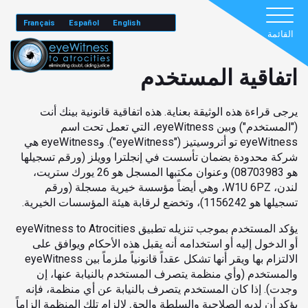
Français
Español
English
القائمة
اتفاقية المستخدم
يرجى قراءة هذه الوثيقة بعناية. هذه اتفاقية قانونية بينك أنت
("المستخدم") وبين eyeWitness، التي تعمل تحت اسم
eyeWitness تو أتروسيتيز ("eyeWitness"). وeyeWitness هي
شركة محدودة بضمان تأسست في إنجلترا وويلز (ورقم تسجيلها
هو 08703983) وعنوان مكتبها المسجل هو 26 يورك ستريت،
لندن، W1U 6PZ، وهي أيضاً مؤسسة خيرية مسجلة (ورقم
تسجيلها هو 1156242)، وتخضع لرقابة هيئة المؤسسات الخيرية.
يؤكد المستخدم بموجب تنزيله تطبيق eyeWitness to Atrocities
أو الدخول إليه أو استخدامه أنه يقبل هذه الأحكام ويوافق على
الالتزام بها ويقر أنها تشكل عقداً قانونياً ملزماً بين eyeWitness
والمستخدم (وأي منظمة يتصرف المستخدم بالنيابة عنها، إن
وجدت). إذا كان المستخدم يتصرف بالنيابة عن أي منظمة، فإنه
يؤكد أن لديه الصلاحية والسلطة والحق لإلزام تلك المنظمة إلزاماً