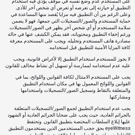
على المستخدم عدم وضع نفسه في موقف يؤدي فيه استخدام
التطبيق أو حيازته إلى تعرضه أو تعرض أي شخص آخر للأذى.
وعلى الرغم من أن التطبيق فيه مزايا يُقصد منها المساعدة في
حماية المستخدم والصور/التسجيلات التي جمعها، فهو لا يضمن
سلامة المستخدم أو أي شخص آخر يظهر في الصور/التسجيلات.
ورغم إخفاء التطبيق ومحتوياته، فقد يمكن الكشف عنها في حالة
مصادرة هاتف المستخدم وتحليله. ويجب على المستخدم معرفة
كافة المزايا الأمنية للتطبيق قبل استخدامه.
لا يجوز للمستخدم استخدام التطبيق إلا لأغراض قانونية، ويجب
عليه عدم استخدامه لممارسة أو تسهيل أي نشاط مخالف للقانون.
يجب على المستخدم الامتثال لكافة القوانين واللوائح، بما في
القوانين واللوائح المعمول بها في مكان استخدام التطبيق
والمتعلقة بالتقاط وتسجيل الصور/التسجيلات واستخدامها
ومشاركتها.
يجب عدم استخدام التطبيق لجمع الصور/التسجيلات المتعلقة
بالجرائم العادية، حيث يجب على ضحايا الجرائم العادية أو الشهود
عليها إبلاغ السلطات المختصة بتطبيق القانون. وتحتفظ
eyeWitness بحق حجب المستخدمين الذين يستخدمون التطبيق
لالتقاط صور/تسجيلات ليس لها علاقة بغرض التطبيق.