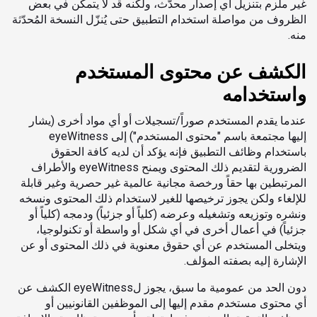
غير ملزم بتنزيل أي إصدار محدّث، ولكنه قد لا يتمكن في بعض
الظروف من مواصلة استخدام التطبيق حتى يُنزّل النسخة المُحدّثة
منه.
الكشف عن محتوى المستخدم
واستخدامه
عندما يقدم المستخدم صوراً/تسجيلات أو أي مواد أخرى (يشار
إليها مجتمعة باسم "محتوى المستخدم") إلى eyeWitness
باستخدام وظائف التطبيق فإنه يؤكد أن لديه كافة الحقوق
الضرورية لتقديم ذلك المحتوى ويمنح eyeWitness والأطراف
المرتبطين بها حقاً ورخصة مجانية عالمية غير حصرية وغير قابلة
للإلغاء ولكن يجوز ترخيصها للغير لاستخدام ذلك المحتوى ونسخه
ونشره وتوزيعه وتشغيله وعرضه (كلياً أو جزئياً) ودمجه (كلياً أو
جزئياً) في أعمال أخرى في أي شكل أو واسطة أو تكنولوجيا،
ويتخلى المستخدم عن أي حقوق معنوية في ذلك المحتوى أو عن
الإشارة إليه بصفته المؤلف.
دون الحد من عمومية ما سبق، يجوز لeyeWitness الكشف عن
أي محتوى مستخدم مقدم إليها إلى الموظفين القانونيين أو