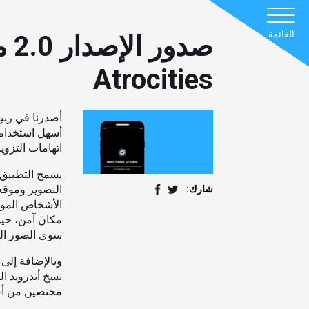
القائمة
Atrocities
أسهل استخداما
اتهامات التزوير
يسمح التطبيق 
التصوير وموقع
شارك:
الأشخاص الموث
مكان آمن، حيث
سوى الصور الت
وبالإضافة إلى
نسخ أندرويد ال
مختصين من أج