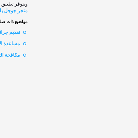
ويتوفر تطبيق eyeWitness to Atrocities لتنزيله على الأجهزة التي تعمل بنظام أندرويد من
متجر جوجل بل
مواضيع ذات صلة
تقديم جرائ
مساعدة ال
مكافحة ال