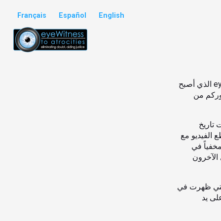
Français
Español
English
أصدرنا في ربيع عام 2019 إصداراً جديداً ومحسناً من تطبيق eyeWitness to Atrocities الذي أصبح
وركم من
 تاريخ
 الفيديو مع
خفياً في
الآخرون
التي ظهرت في
لى يد