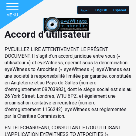
العربية
English
Español
MENU
Accord d’utilisateur
PVEUILLEZ LIRE ATTENTIVEMENT LE PRÉSENT
DOCUMENT. Il s’agit d’un accord juridique entre vous («
utilisateur ») et eyeWitness, opérant sous la dénomination
eyeWitness to Atrocities (« eyeWitness »). eyeWitness est
une société à responsabilité limitée par garantie, constituée
en Angleterre et au Pays de Galles (numéro
d’enregistrement 08703983), dont le siège social est sis au
26 York Street, Londres, W1U 6PZ, et également une
organisation caritative enregistrée (numéro
d’enregistrement 1156242). eyeWitness est réglementée
par la Charities Commission.
EN TÉLÉCHARGEANT, CONSULTANT ET/OU UTILISANT
L’APPLICATION EYEWITNESS TO ATROCITIES («