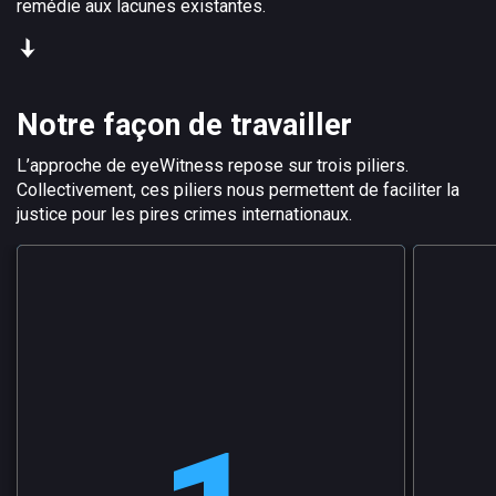
remédie aux lacunes existantes.
Notre façon de travailler
L’approche de eyeWitness repose sur trois piliers.
Collectivement, ces piliers nous permettent de faciliter la
justice pour les pires crimes internationaux.
Premièrement
, la caméra mobile eyeWitness to
Deuxiè
Atrocities vous permet de capturer des photos
images a