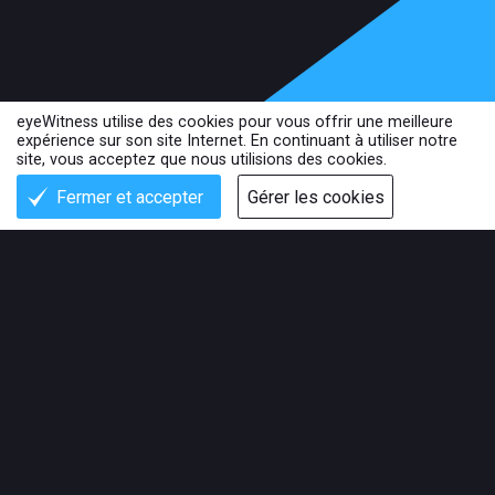
eyeWitness utilise des cookies pour vous offrir une meilleure
expérience sur son site Internet. En continuant à utiliser notre
site, vous acceptez que nous utilisions des cookies.
Fermer et accepter
Gérer les cookies
Retour au début de la page
Communiquez avec nous
Accord d’utilisateur
Politique de confidentialité
Photographie © www.anastasiataylorlind.com