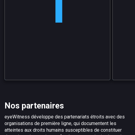
et des vidéos intégrant les métadonnées au
chaîne de
moment de la prise de vue. Ces informations
désignan
permettent de vérifier où et quand les images
accès au
ont été prises et si elles ont été altérées.
démontre
subi auc
ce soit. 
stockées
deuxième 
essentiel
et de vi
tribunaux
Nos partenaires
eyeWitness développe des partenariats étroits avec des
organisations de première ligne, qui documentent les
atteintes aux droits humains susceptibles de constituer