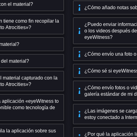
on el material?
¿Cómo añado notas sob
 tiene como fin recopilar la
¿Puedo enviar informaci
to Atrocities»?
o los videos después de
eyeWitness?
material?
¿Cómo envío una foto o
 del material?
¿Cómo sé si eyeWitness
l material capturado con la
to Atrocities»?
¿Cómo envío fotos o vi
galería estándar de mi d
a aplicación «eyeWitness to
ponible como tecnología de
¿Las imágenes se carg
estoy conectado a Inter
la la aplicación sobre sus
¿Por qué la aplicación l